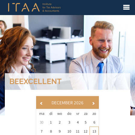
BEEXCELLENT
DECEMBER 2026
ma
di
wo
do
vr
za
zo
30
1
2
3
4
5
6
7
8
9
10
11
12
13