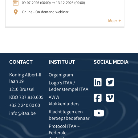
09-07-2026 (00:00) ⇾ 13-12-2026 (00:00)
Online - On demand webinar
Meer
CONTACT
INSTITUUT
SOCIAL MEDIA
Koning Albert-II
Organigram
laan 19
Logo’s ITAA /
1210 Brussel
Ledenstempel ITAA
KBO 737.810.605
AWW
klokkenluiders
+32 2 240 00 00
Klacht tegen een
info@itaa.be
beroepsbeoefenaar
Protocol ITAA –
Federale