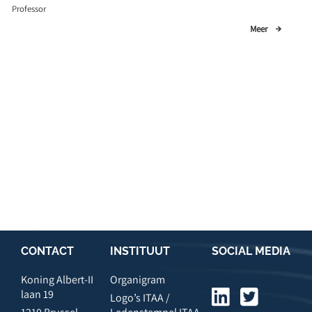
Professor
Meer
CONTACT
INSTITUUT
SOCIAL MEDIA
Koning Albert-II
Organigram
laan 19
Logo’s ITAA /