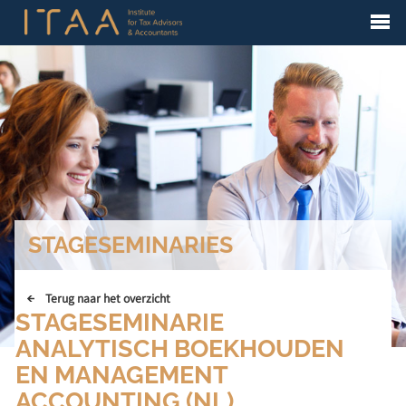
STAGESEMINARIES
Terug naar het overzicht
STAGESEMINARIE
ANALYTISCH BOEKHOUDEN
EN MANAGEMENT
ACCOUNTING (NL)