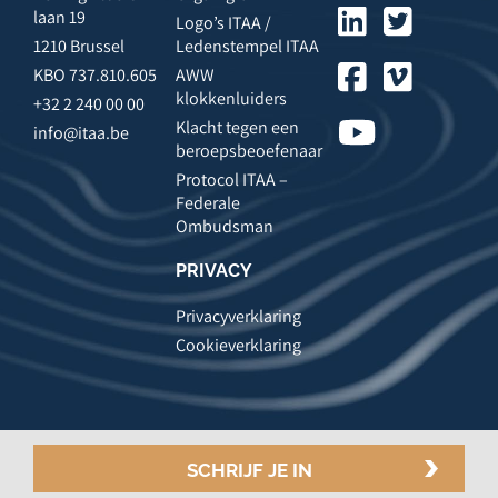
laan 19
Logo’s ITAA /
1210 Brussel
Ledenstempel ITAA
KBO 737.810.605
AWW
klokkenluiders
+32 2 240 00 00
Klacht tegen een
info@itaa.be
beroepsbeoefenaar
Protocol ITAA –
Federale
Ombudsman
PRIVACY
Privacyverklaring
Cookieverklaring
SCHRIJF JE IN