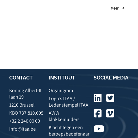
Meer
CONTACT
INSTITUUT
SOCIAL MEDIA
Koning Albert-II
Organigram
laan 19
Logo’s ITAA /
1210 Brussel
Ledenstempel ITAA
KBO 737.810.605
AWW
klokkenluiders
+32 2 240 00 00
Klacht tegen een
info@itaa.be
beroepsbeoefenaar