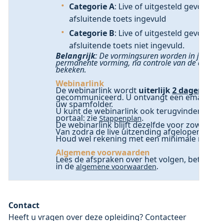
Categorie A
: Live of uitgesteld gevolgd
afsluitende toets ingevuld
Categorie B
: Live of uitgesteld gevolg
afsluitende toets niet ingevuld.
Belangrijk
: De vormingsuren worden in januar
permanente vorming, na controle van de deelne
bekeken.
Webinarlink
De webinarlink wordt
uiterlijk
2 dagen
voor
gecommuniceerd. U ontvangt een email met 
uw spamfolder.
U kunt de webinarlink ook terugvinden in “
portaal: zie
.
Stappenplan
De webinarlink blijft dezelfde voor zowel liv
Van zodra de live uitzending afgelopen is, k
Houd wel rekening met een minimale render
Algemene voorwaarden
Lees de afspraken over het volgen, betalen,
in de
.
algemene voorwaarden
Contact
Heeft u vragen over deze opleiding? Contacteer