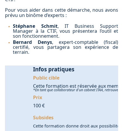
Pour vous aider dans cette démarche, nous avons
prévu un binôme d’experts :
Stéphane Schmit
, IT Business Support
Manager à la CTIF, vous présentera l’outil et
son fonctionnement.
Bernard Denys
, expert-comptable (fiscal)
certifié, vous partagera son expérience de
terrain.
Infos pratiques
Public cible
Cette formation est réservée aux membres de
*En tant que collaborateur d'un cabinet ITAA, retrouvez
ici
la p
Prix
100 €
Subsides
Cette formation donne droit aux possibilités de 