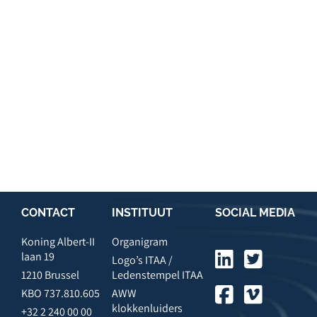
CONTACT
INSTITUUT
SOCIAL MEDIA
Koning Albert-II
Organigram
laan 19
Logo’s ITAA /
1210 Brussel
Ledenstempel ITAA
KBO 737.810.605
AWW
klokkenluiders
+32 2 240 00 00