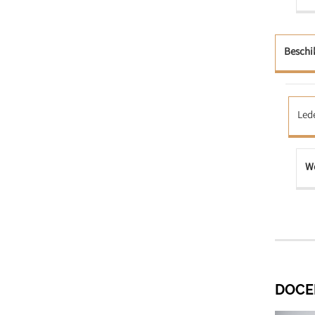
Beschi
Led
We
DOCE