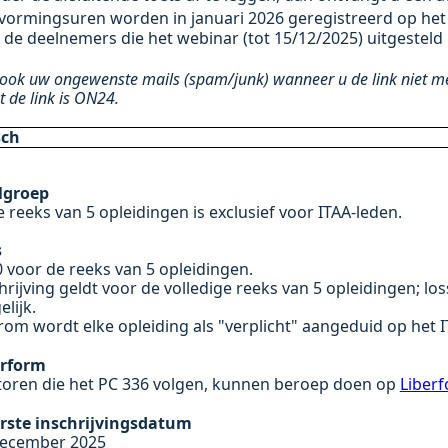
vormingsuren worden in januari 2026 geregistreerd op het
 de deelnemers die het webinar (tot 15/12/2025) uitgestel
ook uw ongewenste mails (spam/junk) wanneer u de link niet me
 de link is ON24.
sch
lgroep
 reeks van 5 opleidingen is exclusief voor ITAA-leden.
s
 voor de reeks van 5 opleidingen.
hrijving geldt voor de volledige reeks van 5 opleidingen; los
lijk.
om wordt elke opleiding als "verplicht" aangeduid op het I
erform
oren die het PC 336 volgen, kunnen beroep doen op
Liber
erste inschrijvingsdatum
december 2025