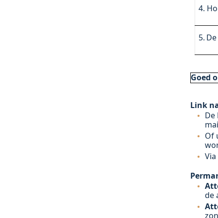
4. H
5.
De
Goed o
Link n
De 
mai
Of 
wor
Via
Perman
Att
de 
Att
zon