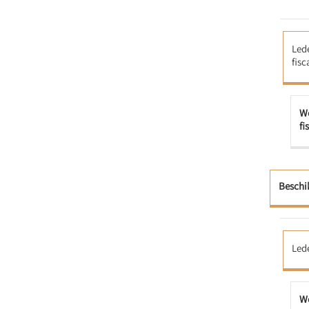
Led
fisc
We
fi
Beschi
Led
We