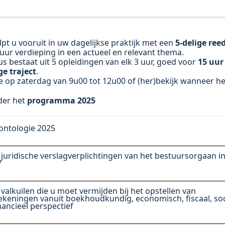
lpt u vooruit in uw dagelijkse praktijk met een
5-delige ree
 uur verdieping in een actueel en relevant thema.
us bestaat uit 5 opleidingen van elk 3 uur, goed voor
15 uur
ge traject
.
ve op zaterdag van 9u00 tot 12u00 of (her)bekijk wanneer h
der het
programma 2025
ontologie 2025
 juridische verslagverplichtingen van het bestuursorgaan i
V
 valkuilen die u moet vermijden bij het opstellen van
ekeningen vanuit boekhoudkundig, economisch, fiscaal, soc
nancieel perspectief