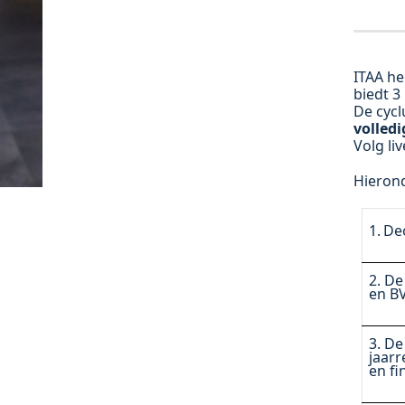
ITAA he
biedt 3
De cycl
volledi
Volg li
Hieron
1.
De
2. De
en B
3. De
jaarr
en fi