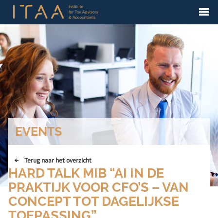
EVENTS
Terug naar het overzicht
HARD TALK MIB “AI IN DE
PRAKTIJK VOOR CFO’S – VAN
CONCEPT TOT DAGELIJKSE
TOEPASSING”