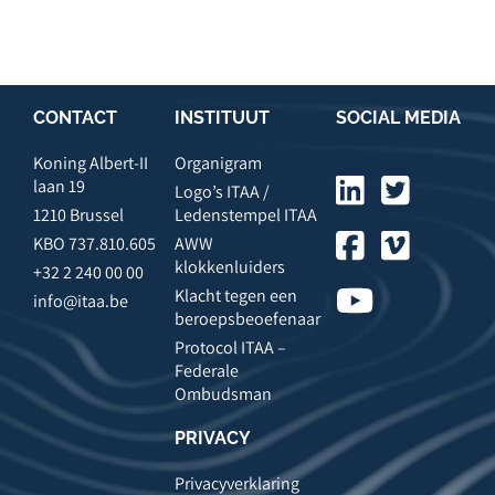
CONTACT
INSTITUUT
SOCIAL MEDIA
Koning Albert-II
Organigram
laan 19
Logo’s ITAA /
1210 Brussel
Ledenstempel ITAA
KBO 737.810.605
AWW
klokkenluiders
+32 2 240 00 00
Klacht tegen een
info@itaa.be
beroepsbeoefenaar
Protocol ITAA –
Federale
Ombudsman
PRIVACY
Privacyverklaring