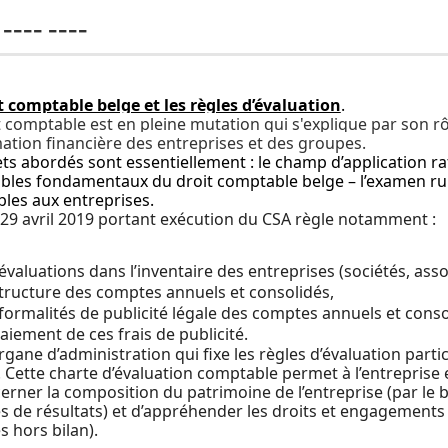
 ____ ____
t comptable belge et les règles d’évaluation
.
t comptable est en pleine mutation qui s'explique par son 
mation financière des entreprises et des groupes.
ets abordés sont essentiellement : le champ d’application r
les fondamentaux du droit comptable belge – l’examen rub
bles aux entreprises.
 29 avril 2019 portant exécution du CSA règle notamment :
 évaluations dans l’inventaire des entreprises (sociétés, asso
structure des comptes annuels et consolidés,
 formalités de publicité légale des comptes annuels et conso
paiement de ces frais de publicité.
organe d’administration qui fixe les règles d’évaluation parti
. Cette charte d’évaluation comptable permet à l’entreprise
erner la composition du patrimoine de l’entreprise (par le bil
 de résultats) et d’appréhender les droits et engagements so
 hors bilan).