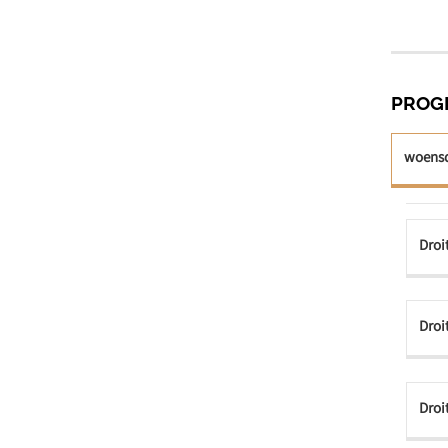
PROG
woensd
Droi
Droi
Droi