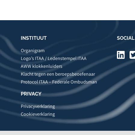
INSTITUUT
SOCIAL
Organigram
Logo’s ITAA / Ledenstempel ITAA
AWW klokkenluiders
Klacht tegen een beroepsbeoefenaar
Protocol ITAA – Federale Ombudsman
PRIVACY
Privacyverklaring
Cookieverklaring