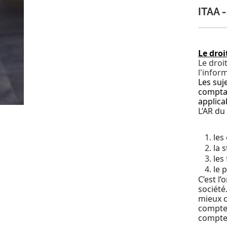
ITAA -
Le droi
Le droi
l'infor
Les suj
comptab
applica
L’AR du
les
la 
les
le 
C’est l’
société
mieux c
comptes
comptes