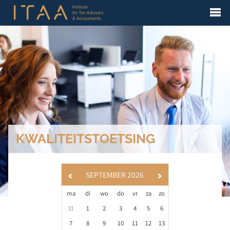
KWALITEITSTOETSING
SEPTEMBER 2026
ma
di
wo
do
vr
za
zo
31
1
2
3
4
5
6
7
8
9
10
11
12
13