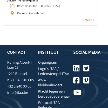
plateforme revue qualité
Beschikbaar tot 15-09-2026 (23:59)
Online - Live webinar
Meer
CONTACT
INSTITUUT
SOCIAL MEDIA
Koning Albert-II
Organigram
laan 19
Logo’s ITAA /
1210 Brussel
Ledenstempel ITAA
KBO 737.810.605
AWW
klokkenluiders
+32 2 240 00 00
Klacht tegen een
info@itaa.be
beroepsbeoefenaar
Protocol ITAA –
Federale