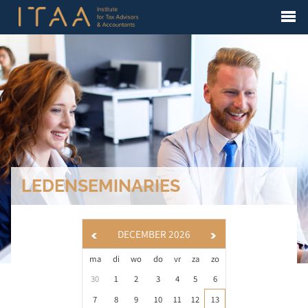
LEDENSEMINARIES
DECEMBER 2026
ma
di
wo
do
vr
za
zo
30
1
2
3
4
5
6
7
8
9
10
11
12
13