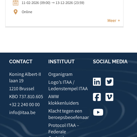
11-02-2026 (09:00) ⇾ 13-12-2026 (23:59)
Online
Meer
CONTACT
INSTITUUT
SOCIAL MEDIA
Koning Albert-II
Organigram
laan 19
Logo’s ITAA /
1210 Brussel
Ledenstempel ITAA
KBO 737.810.605
AWW
klokkenluiders
+32 2 240 00 00
Klacht tegen een
info@itaa.be
beroepsbeoefenaar
Protocol ITAA –
Federale