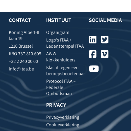
CONTACT
INSTITUUT
SOCIAL MEDIA
Koning Albert-II
Organigram
laan 19
Logo’s ITAA /
1210 Brussel
Ledenstempel ITAA
KBO 737.810.605
AWW
klokkenluiders
+32 2 240 00 00
Klacht tegen een
info@itaa.be
beroepsbeoefenaar
Protocol ITAA –
Federale
Ombudsman
PRIVACY
Privacyverklaring
Cookieverklaring